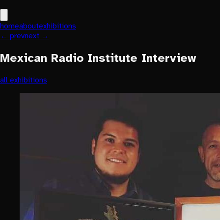
home
about
exhibitions
← prev
next →
Mexican Radio Institute Interview
all exhibitions